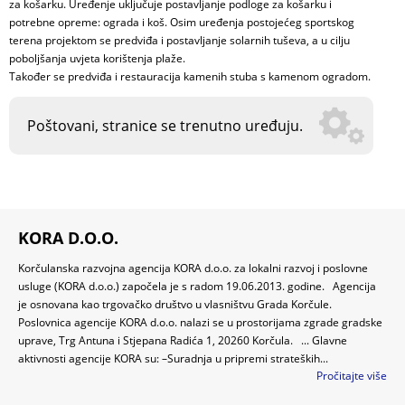
za košarku. Uređenje uključuje postavljanje podloge za košarku i
potrebne opreme: ograda i koš. Osim uređenja postojećeg sportskog
terena projektom se predviđa i postavljanje solarnih tuševa, a u cilju
poboljšanja uvjeta korištenja plaže.
Također se predviđa i restauracija kamenih stuba s kamenom ogradom.
Poštovani, stranice se trenutno uređuju.
KORA D.O.O.
Korčulanska razvojna agencija KORA d.o.o. za lokalni razvoj i poslovne
usluge (KORA d.o.o.) započela je s radom 19.06.2013. godine. Agencija
je osnovana kao trgovačko društvo u vlasništvu Grada Korčule.
Poslovnica agencije KORA d.o.o. nalazi se u prostorijama zgrade gradske
uprave, Trg Antuna i Stjepana Radića 1, 20260 Korčula. ... Glavne
aktivnosti agencije KORA su: –Suradnja u pripremi strateških...
Pročitajte više