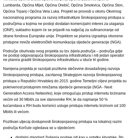
Lumbarda, Općina Mljet, Općina Orebić, Općina Smokvica, Općina Ston,
Općina Trpanj i Općina Vela Luka. Projekt se provodi u okviru Okvirnog
nacionalnog programa za razvoj infrastrukture širokopojasnog pristupa u
područjima u kojima ne postoji dostatan komercijalni interes za ulaganja
(ONP), sukladno kojem će se prijaviti na natječaj za sufinanciranje od
strane fondova Europske unije. Projektom se planira izgradnja otvorene
pristupne mreže elektroničkih komunikacija sljedeće generacije (NGA).
Područje obuhvata ovog projekta su tzv.
bijela područja
– područja gdje
ne postoji odgovarajuća širokopojasna infrastruktura i niti jedan operator
ne planira graditi širokopojasnu infrastrukturu u iduće tri godine.
Namjena projekta je razvijati pozitivne stečevine dosadašnjeg razvoja
širokopojasnog pristupa, zacrtanog Strategijom razvoja širokopojasnog
pristupa u Republici Hrvatskoj do 2015. godine.Temeljni ciljevi projekta su
pokrivenost pristupnim mrežama sljedeće generacije (NGA - Next
Generation Access Networks), koje omogućuju pristup internetu brzinama
većim od 30 Mbit/s za sve stanovnike RH, te da najmanje 50 %
kućanstava u RH budu korisnici usluge pristupa internetu brzinom od 100
Mbit/s ili većom.
Pozitivan utjecaj dostupnosti širokopojasnog pristupa na lokalnoj razini
područja Korčule ogledava se u sljedećem:
digitalni standard življenja postaje isti kao u ostatku Hrvatske, što