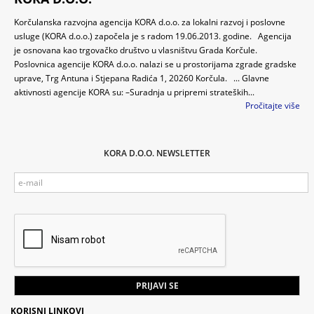
Korčulanska razvojna agencija KORA d.o.o. za lokalni razvoj i poslovne
usluge (KORA d.o.o.) započela je s radom 19.06.2013. godine. Agencija
je osnovana kao trgovačko društvo u vlasništvu Grada Korčule.
Poslovnica agencije KORA d.o.o. nalazi se u prostorijama zgrade gradske
uprave, Trg Antuna i Stjepana Radića 1, 20260 Korčula. ... Glavne
aktivnosti agencije KORA su: –Suradnja u pripremi strateških...
Pročitajte više
KORA D.O.O. NEWSLETTER
KORISNI LINKOVI