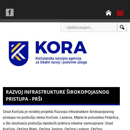
RAZVOJ INFRASTRUKTURE ŠIROKOPOJASNOG
PRISTUPA - PRŠI
Grad Korčula je nositelj projekta Razvoja infrastrukture širokopojasnog
pristupa na području otoka Korčule, Lastova, Mljeta te poluotoka Pelješca,
a što obuhvaća područja sljedećih jedinica lokalne samouprave: Grad
Korčula, Općina Blato, Općina Janjina, Općina Lastovo, Općina