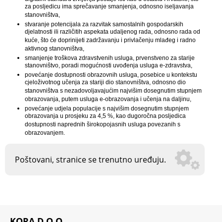
za posljedicu ima sprečavanje smanjenja, odnosno iseljavanja
stanovništva,
stvaranje potencijala za razvitak samostalnih gospodarskih
djelatnosti ili različitih aspekata udaljenog rada, odnosno rada od
kuće, što će doprinijeti zadržavanju i privlačenju mlađeg i radno
aktivnog stanovništva,
smanjenje troškova zdravstvenih usluga, prvenstveno za starije
stanovništvo, poradi mogućnosti uvođenja usluga e-zdravstva,
povećanje dostupnosti obrazovnih usluga, posebice u kontekstu
cjeloživotnog učenja za stariji dio stanovništva, odnosno dio
stanovništva s nezadovoljavajućim najvišim dosegnutim stupnjem
obrazovanja, putem usluga e-obrazovanja i učenja na daljinu,
povećanje udjela populacije s najvišim dosegnutim stupnjem
obrazovanja u prosjeku za 4,5 %, kao dugoročna posljedica
dostupnosti naprednih širokopojasnih usluga povezanih s
obrazovanjem.
Poštovani, stranice se trenutno uređuju.
KORA D.O.O.