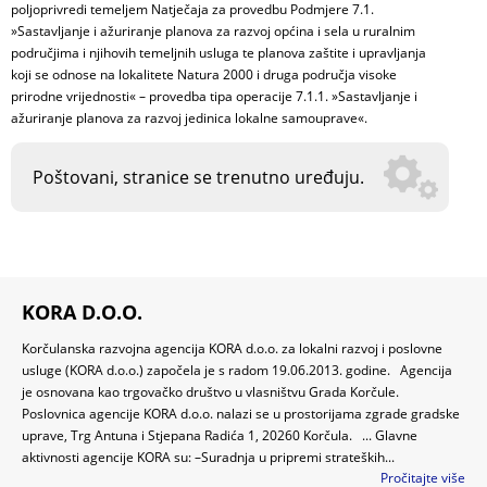
poljoprivredi temeljem Natječaja za provedbu Podmjere 7.1.
»Sastavljanje i ažuriranje planova za razvoj općina i sela u ruralnim
područjima i njihovih temeljnih usluga te planova zaštite i upravljanja
koji se odnose na lokalitete Natura 2000 i druga područja visoke
prirodne vrijednosti« – provedba tipa operacije 7.1.1. »Sastavljanje i
ažuriranje planova za razvoj jedinica lokalne samouprave«.
Poštovani, stranice se trenutno uređuju.
KORA D.O.O.
Korčulanska razvojna agencija KORA d.o.o. za lokalni razvoj i poslovne
usluge (KORA d.o.o.) započela je s radom 19.06.2013. godine. Agencija
je osnovana kao trgovačko društvo u vlasništvu Grada Korčule.
Poslovnica agencije KORA d.o.o. nalazi se u prostorijama zgrade gradske
uprave, Trg Antuna i Stjepana Radića 1, 20260 Korčula. ... Glavne
aktivnosti agencije KORA su: –Suradnja u pripremi strateških...
Pročitajte više