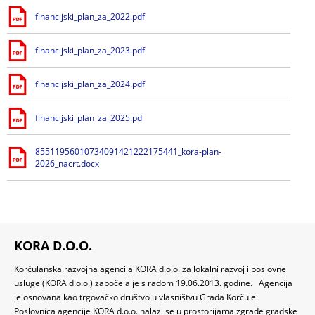
financijski_plan_za_2022.pdf
financijski_plan_za_2023.pdf
financijski_plan_za_2024.pdf
financijski_plan_za_2025.pd
85511956010734091421222175441_kora-plan-
2026_nacrt.docx
KORA D.O.O.
Korčulanska razvojna agencija KORA d.o.o. za lokalni razvoj i poslovne
usluge (KORA d.o.o.) započela je s radom 19.06.2013. godine. Agencija
je osnovana kao trgovačko društvo u vlasništvu Grada Korčule.
Poslovnica agencije KORA d.o.o. nalazi se u prostorijama zgrade gradske