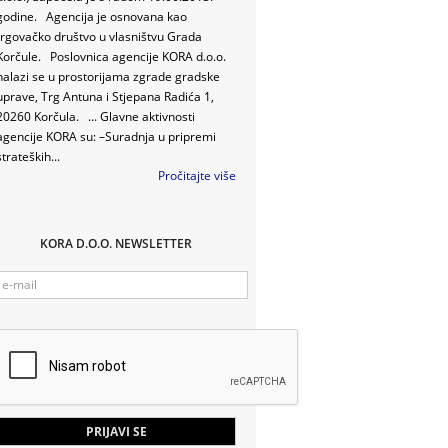
godine. Agencija je osnovana kao
trgovačko društvo u vlasništvu Grada
Korčule. Poslovnica agencije KORA d.o.o.
nalazi se u prostorijama zgrade gradske
uprave, Trg Antuna i Stjepana Radića 1,
20260 Korčula. ... Glavne aktivnosti
agencije KORA su: –Suradnja u pripremi
strateških...
Pročitajte više
KORA D.O.O. NEWSLETTER