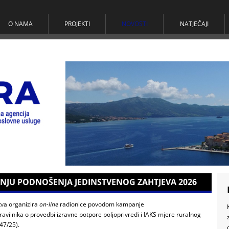
O NAMA
PROJEKTI
NOVOSTI
NATJEČAJI
NJU PODNOŠENJA JEDINSTVENOG ZAHTJEVA 2026
tva organizira
on-line
radionice povodom kampanje
vilnika o provedbi izravne potpore poljoprivredi i IAKS mjere ruralnog
47/25).