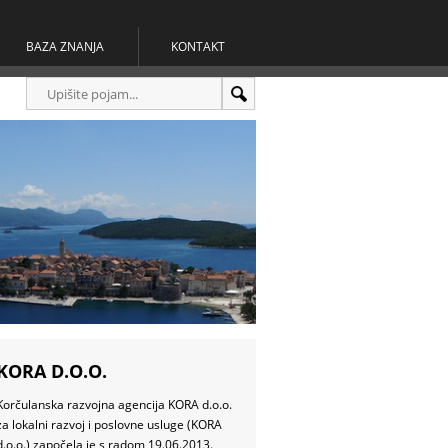
BAZA ZNANJA
KONTAKT
KORA D.O.O.
Korčulanska razvojna agencija KORA d.o.o.
za lokalni razvoj i poslovne usluge (KORA
d.o.o.) započela je s radom 19.06.2013.