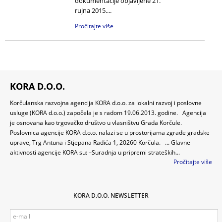
dokumentacije objavljene 21.
rujna 2015....
Pročitajte više
KORA D.O.O.
Korčulanska razvojna agencija KORA d.o.o. za lokalni razvoj i poslovne
usluge (KORA d.o.o.) započela je s radom 19.06.2013. godine. Agencija
je osnovana kao trgovačko društvo u vlasništvu Grada Korčule.
Poslovnica agencije KORA d.o.o. nalazi se u prostorijama zgrade gradske
uprave, Trg Antuna i Stjepana Radića 1, 20260 Korčula. ... Glavne
aktivnosti agencije KORA su: –Suradnja u pripremi strateških...
Pročitajte više
KORA D.O.O. NEWSLETTER