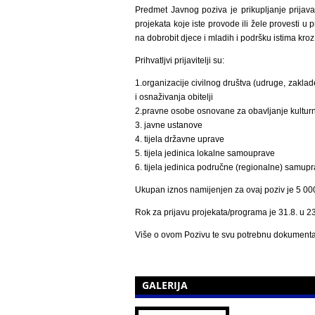
Predmet Javnog poziva je prikupljanje prijava
projekata koje iste provode ili žele provesti 
na dobrobit djece i mladih i podršku istima kroz 
Prihvatljvi prijavitelji su:
1.organizacije civilnog društva (udruge, zaklad
i osnaživanja obitelji
2.pravne osobe osnovane za obavljanje kulturnih,
3. javne ustanove
4. tijela državne uprave
5. tijela jedinica lokalne samouprave
6. tijela jedinica područne (regionalne) samup
Ukupan iznos namijenjen za ovaj poziv je 5 000 
Rok za prijavu projekata/programa je 31.8. u 23
Više o ovom Pozivu te svu potrebnu dokumentac
GALERIJA