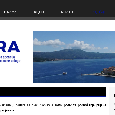
O NAMA
PROJEKTI
NOVOSTI
NATJEČAJI
Zaklada „Hrvatska za djecu“ objavila
Javni poziv za podnošenje prijava
 projekata.