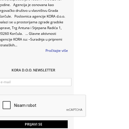
godine. Agencija je osnovana kao
trgovačko društvo u vlasništvu Grada
Korčule. Poslovnica agencije KORA d.o.o.
nalazi se u prostorijama zgrade gradske
uprave, Trg Antuna i Stjepana Radića 1,
20260 Korčula. ... Glavne aktivnosti
agencije KORA su: –Suradnja u pripremi
strateških...
Pročitajte više
KORA D.O.O. NEWSLETTER