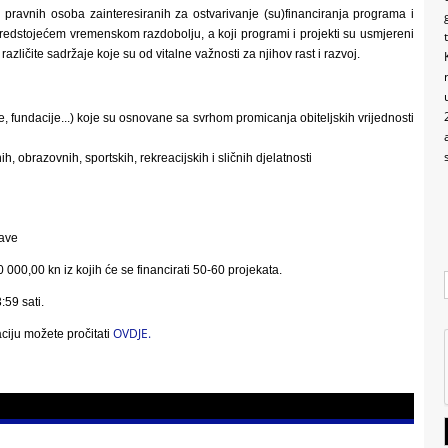
 pravnih osoba zainteresiranih za ostvarivanje (su)financiranja programa i
u predstojećem vremenskom razdobolju, a koji programi i projekti su usmjereni
različite sadržaje koje su od vitalne važnosti za njihov rast i razvoj.
e, fundacije...) koje su osnovane sa svrhom promicanja obiteljskih vrijednosti
 obrazovnih, sportskih, rekreacijskih i sličnih djelatnosti
rave
000,00 kn iz kojih će se financirati 50-60 projekata.
:59 sati.
OVDJE.
iju možete pročitati