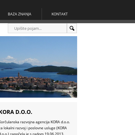
BAZA ZNANJA
KONTAKT
KORA D.O.O.
Korčulanska razvojna agencija KORA d.o.o.
za lokalni razvoj i poslovne usluge (KORA
d.o.o.) započela je s radom 19.06.2013.