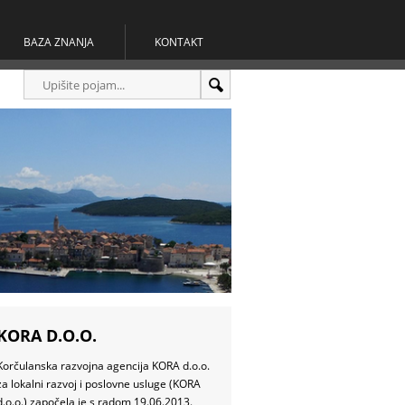
BAZA ZNANJA
KONTAKT
KORA D.O.O.
Korčulanska razvojna agencija KORA d.o.o.
za lokalni razvoj i poslovne usluge (KORA
d.o.o.) započela je s radom 19.06.2013.