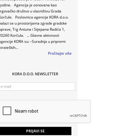
godine. Agencija je osnovana kao
trgovačko društvo u vlasništvu Grada
Korčule. Poslovnica agencije KORA d.o.o.
nalazi se u prostorijama zgrade gradske
uprave, Trg Antuna i Stjepana Radića 1,
20260 Korčula. ... Glavne aktivnosti
agencije KORA su: –Suradnja u pripremi
strateških...
Pročitajte više
KORA D.O.O. NEWSLETTER