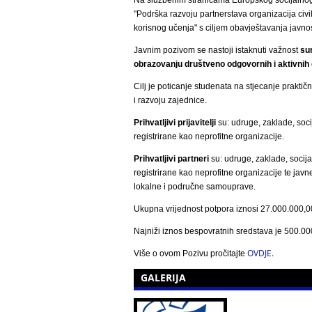
"Podrška razvoju partnerstava organizacija ci
korisnog učenja" s ciljem obavještavanja javnos
Javnim pozivom se nastoji istaknuti važnost
sur
obrazovanju društveno odgovornih i aktivnih 
Cilj je poticanje studenata na stjecanje prakti
i razvoju zajednice.
Prihvatljivi prijavitelji
su: udruge, zaklade, soc
registrirane kao neprofitne organizacije.
Prihvatljivi partneri
su: udruge, zaklade, socij
registrirane kao neprofitne organizacije te javn
lokalne i područne samouprave.
Ukupna vrijednost potpora iznosi 27.000.000,0
Najniži iznos bespovratnih sredstava je 500.00
OVDJE.
Više o ovom Pozivu pročitajte
GALERIJA