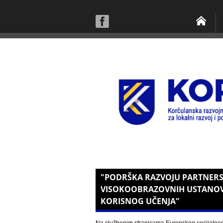
"PODRŠKA RAZVOJU PARTNERST
VISOKOOBRAZOVNIH USTANO
KORISNOG UČENJA"
Na službenim stranicama Europskog socijalnog 