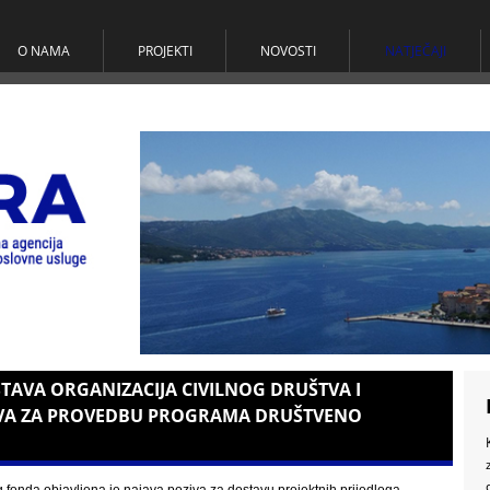
O NAMA
PROJEKTI
NOVOSTI
NATJEČAJI
AVA ORGANIZACIJA CIVILNOG DRUŠTVA I
VA ZA PROVEDBU PROGRAMA DRUŠTVENO
fonda objavljena je najava poziva za dostavu projektnih prijedloga