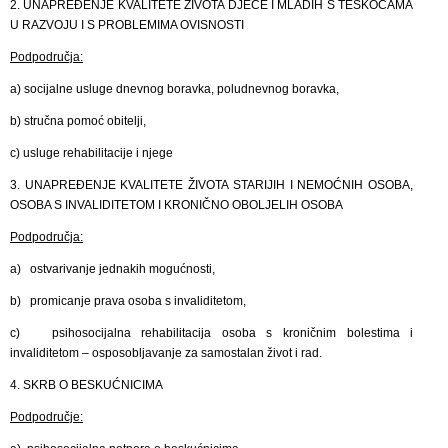
2. UNAPREĐENJE KVALITETE ŽIVOTA DJECE I MLADIH S TEŠKOĆAMA
U RAZVOJU I S PROBLEMIMA OVISNOSTI
Podpodručja:
a) socijalne usluge dnevnog boravka, poludnevnog boravka,
b) stručna pomoć obitelji,
c) usluge rehabilitacije i njege
3. UNAPREĐENJE KVALITETE ŽIVOTA STARIJIH I NEMOĆNIH OSOBA,
OSOBA S INVALIDITETOM I KRONIČNO OBOLJELIH OSOBA
Podpodručja:
a) ostvarivanje jednakih mogućnosti,
b) promicanje prava osoba s invaliditetom,
c) psihosocijalna rehabilitacija osoba s kroničnim bolestima i
invaliditetom – osposobljavanje za samostalan život i rad.
4. SKRB O BESKUĆNICIMA
Podpodručje: