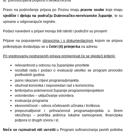
a) psihosocijalna potpora o beskućnicima
Pravo na podnošenje prijava po Pozivu imaju
pravne osobe
koje imaju
sjedište i djeluju na području Dubrovačko-neretvanske županije
, te su
upisane u odgovarajuće registre.
Podaci navedeni u prijavi moraju biti istiniti i podložni su provjeri!
Prijave na popunjenim
obrascima i s dokumentacijom
kojom se prijava
potkrepljuje dostavljaju se u
četiri (4) primjerka
na adresu:
Pri vrednovanju podnesenih prijava primjenjivat će se sljedeći kriteriji:
relevantnost u odnosu na županijske prioritete
rezultati rada i podaci o evaluaciji ukoliko se program provodio
prethodnih godina
jasno iskazani ciljevi programa/projekta
obuhvat korisnika i neposredan rad s korisnicima
teritorijalna pokrivenost županije programom/projektom
volonterstvo – uključivanje volontera
evaluacija programa
ekonomičnost – odnos očekivanih učinaka i troškova
prepoznatljivost i prihvaćenost programa/projekta u širem
okruženju – podrška jedinica lokalne samouprave, financijska
potpora iz drugih izvora i sl
.
Neće se razmatrati niti uvrstiti
u Program sufinanciranja javnih potreba