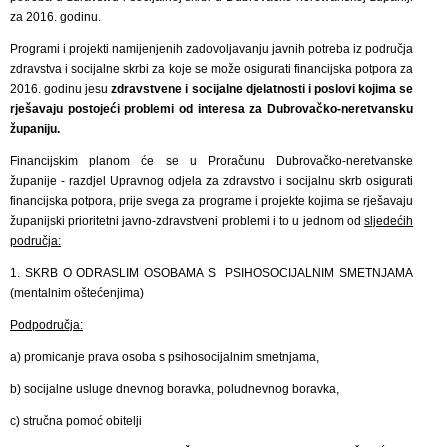
za 2016. godinu.
Programi i projekti namijenjenih zadovoljavanju javnih potreba iz područja
zdravstva i socijalne skrbi za koje se može osigurati financijska potpora za
2016. godinu jesu
zdravstvene i socijalne djelatnosti i poslovi kojima se
rješavaju postojeći problemi od interesa za Dubrovačko-neretvansku
županiju.
Financijskim planom će se u Proračunu Dubrovačko-neretvanske
županije - razdjel Upravnog odjela za zdravstvo i socijalnu skrb osigurati
financijska potpora, prije svega za programe i projekte kojima se rješavaju
županijski prioritetni javno-zdravstveni problemi i to u jednom od
sljedećih
područja:
1. SKRB O ODRASLIM OSOBAMA S PSIHOSOCIJALNIM SMETNJAMA
(mentalnim oštećenjima)
Podpodručja:
a) promicanje prava osoba s psihosocijalnim smetnjama,
b) socijalne usluge dnevnog boravka, poludnevnog boravka,
c) stručna pomoć obitelji