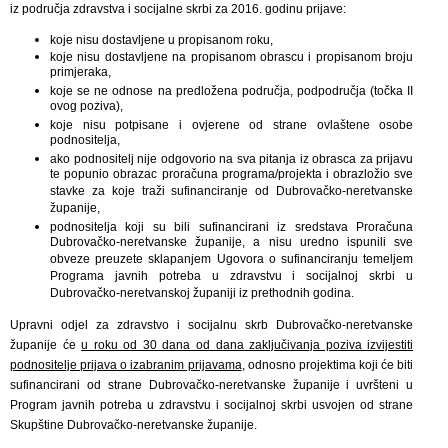
iz područja zdravstva i socijalne skrbi za 2016. godinu prijave:
koje nisu dostavljene u propisanom roku,
koje nisu dostavljene na propisanom obrascu i propisanom broju
primjeraka,
koje se ne odnose na predložena područja, podpodručja (točka II
ovog poziva),
koje nisu potpisane i ovjerene od strane ovlaštene osobe
podnositelja,
ako podnositelj nije odgovorio na sva pitanja iz obrasca za prijavu
te popunio obrazac proračuna programa/projekta i obrazložio sve
stavke za koje traži sufinanciranje od Dubrovačko-neretvanske
županije,
podnositelja koji su bili sufinancirani iz sredstava Proračuna
Dubrovačko-neretvanske županije, a nisu uredno ispunili sve
obveze preuzete sklapanjem Ugovora o sufinanciranju temeljem
Programa javnih potreba u zdravstvu i socijalnoj skrbi u
Dubrovačko-neretvanskoj županiji iz prethodnih godina.
Upravni odjel za zdravstvo i socijalnu skrb Dubrovačko-neretvanske
županije će
u roku od 30 dana od dana zaključivanja poziva izvijestiti
podnositelje prijava o izabranim prijavama
, odnosno projektima koji će biti
sufinancirani od strane Dubrovačko-neretvanske županije i uvršteni u
Program javnih potreba u zdravstvu i socijalnoj skrbi usvojen od strane
Skupštine Dubrovačko-neretvanske županije.