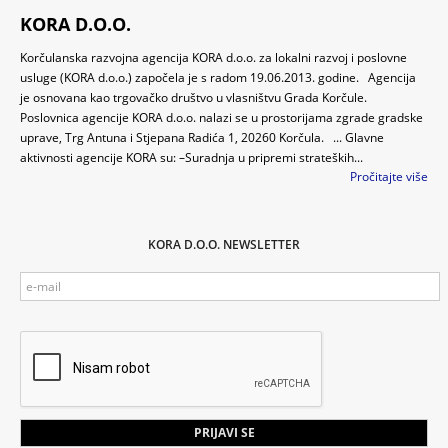
KORA D.O.O.
Korčulanska razvojna agencija KORA d.o.o. za lokalni razvoj i poslovne
usluge (KORA d.o.o.) započela je s radom 19.06.2013. godine. Agencija
je osnovana kao trgovačko društvo u vlasništvu Grada Korčule.
Poslovnica agencije KORA d.o.o. nalazi se u prostorijama zgrade gradske
uprave, Trg Antuna i Stjepana Radića 1, 20260 Korčula. ... Glavne
aktivnosti agencije KORA su: –Suradnja u pripremi strateških...
Pročitajte više
KORA D.O.O. NEWSLETTER