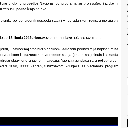
esticije u okviru provedbe Nacionalnog programa su proizvođači (fizičke ili
 u trenutku podnošenja prijave.
 upisniku poljoprivrednih gospodarstava i vinogradarskom registru moraju biti
 je do
12. lipnja 2015.
Nepravovremene prijave neće se razmatrati.
mjerku, u zatvorenoj omotnici s nazivom i adresom podnositelja napisanim na
 s povratnicom i s naznačenim vremenom slanja (datum, sat, minuta i sekunda
dresu objavljenu u javnom natječaju: Agencija za plaćanja u poljoprivredi,
ukovara 269d, 10000 Zagreb, s naznakom: »Natječaj za Nacionalni program