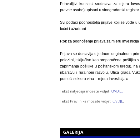
Prihvatljivi korisnici sredstava za mjeru Inv
pravne osobe) upisani u vinogradarski registar
Svi podaci podnositelja prijave koji se vode u
točni i ažurirani.
Rok za podnošenje prijava za mjeru Investicija
Prijava se dostavlja u jednom originalnom pri
poleđini, isključivo kao preporučena pošiljka
zaprimanja pošiljke u poštanskom uredu), na a
ribarstvu i ruralnom razvoju, Ulica grada V
pomoći sektoru vina – mjera Investicija«.
Tekst natječaja možete vidjeti
OVDJE.
Tekst Pravilnika možete vidjeti
OVDJE
.
GALERIJA