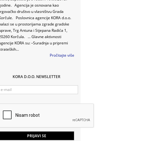
godine. Agencija je osnovana kao
trgovačko društvo u vlasništvu Grada
Korčule. Poslovnica agencije KORA d.o.o.
nalazi se u prostorijama zgrade gradske
uprave, Trg Antuna i Stjepana Radića 1,
20260 Korčula. ... Glavne aktivnosti
agencije KORA su: –Suradnja u pripremi
strateških...
Pročitajte više
KORA D.O.O. NEWSLETTER