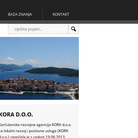
BAZA ZNANJA
KONTAKT
KORA D.O.O.
Korčulanska razvojna agencija KORA d.o.o.
za lokalni razvoj i poslovne usluge (KORA
d.o.o.) započela je s radom 19.06.2013.