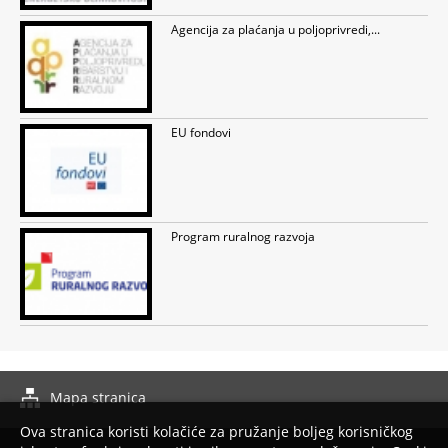
Agencija za plaćanja u poljoprivredi,...
EU fondovi
Program ruralnog razvoja
Mapa stranica
Izrada web stranica
Ova stranica koristi kolačiće za pružanje boljeg korisničkog