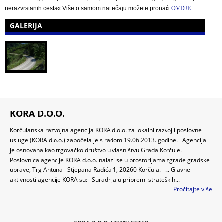
nerazvrstanih cesta«.Više o samom natječaju možete pronaći
OVDJE.
GALERIJA
KORA D.O.O.
Korčulanska razvojna agencija KORA d.o.o. za lokalni razvoj i poslovne
usluge (KORA d.o.o.) započela je s radom 19.06.2013. godine. Agencija
je osnovana kao trgovačko društvo u vlasništvu Grada Korčule.
Poslovnica agencije KORA d.o.o. nalazi se u prostorijama zgrade gradske
uprave, Trg Antuna i Stjepana Radića 1, 20260 Korčula. ... Glavne
aktivnosti agencije KORA su: –Suradnja u pripremi strateških...
Pročitajte više