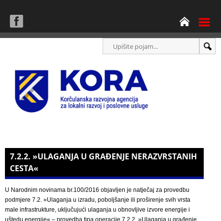
7.2.2. »ULAGANJA U GRAĐENJE NERAZVRSTANIH
CESTA«
U Narodnim novinama br.100/2016 objavljen je natječaj za provedbu
podmjere 7.2. »Ulaganja u izradu, poboljšanje ili proširenje svih vrsta
male infrastrukture, uključujući ulaganja u obnovljive izvore energije i
uštedu energije« – provedba tipa operacije 7.2.2. »Ulaganja u građenje