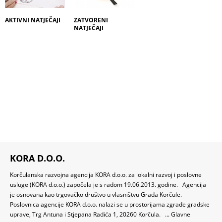
AKTIVNI NATJEČAJI
ZATVORENI
NATJEČAJI
KORA D.O.O.
Korčulanska razvojna agencija KORA d.o.o. za lokalni razvoj i poslovne
usluge (KORA d.o.o.) započela je s radom 19.06.2013. godine. Agencija
je osnovana kao trgovačko društvo u vlasništvu Grada Korčule.
Poslovnica agencije KORA d.o.o. nalazi se u prostorijama zgrade gradske
uprave, Trg Antuna i Stjepana Radića 1, 20260 Korčula. ... Glavne