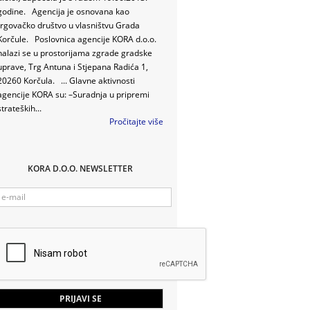
godine. Agencija je osnovana kao
trgovačko društvo u vlasništvu Grada
Korčule. Poslovnica agencije KORA d.o.o.
nalazi se u prostorijama zgrade gradske
uprave, Trg Antuna i Stjepana Radića 1,
20260 Korčula. ... Glavne aktivnosti
agencije KORA su: –Suradnja u pripremi
strateških...
Pročitajte više
KORA D.O.O. NEWSLETTER