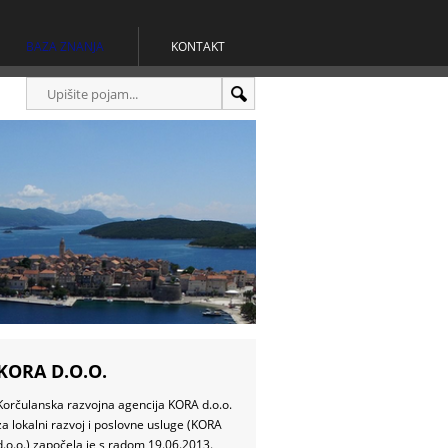
BAZA ZNANJA
KONTAKT
KORA D.O.O.
Korčulanska razvojna agencija KORA d.o.o.
za lokalni razvoj i poslovne usluge (KORA
d.o.o.) započela je s radom 19.06.2013.